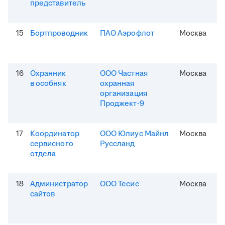
представитель
15
Бортпроводник
ПАО Аэрофлот
Москва
16
Охранник
ООО Частная
Москва
в особняк
охранная
организация
Проджект-9
17
Координатор
ООО Юлиус Майнл
Москва
сервисного
Руссланд
отдела
18
Администратор
ООО Тесис
Москва
сайтов