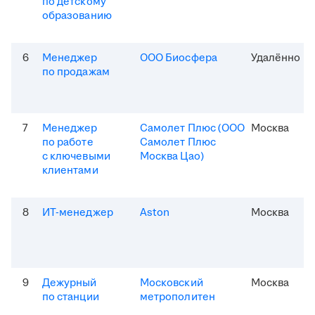
по детскому
образованию
6
Менеджер
ООО Биосфера
Удалённо
по продажам
7
Менеджер
Самолет Плюс (ООО
Москва
по работе
Самолет Плюс
с ключевыми
Москва Цао)
клиентами
8
ИТ-менеджер
Aston
Москва
9
Дежурный
Московский
Москва
по станции
метрополитен