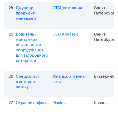
24
Джуниор-
ЭТМ, компания
Санкт-
проджект-
Петербург
менеджер
25
Водитель-
ООО Алеатех
Санкт-
монтажник
Петербург
по установке
оборудования
для загородного
интернета
26
Специалист
Живика, аптечная
Екатеринбу
в интернет-
сеть
аптеку
27
Охранник офиса
Maxima
Казань