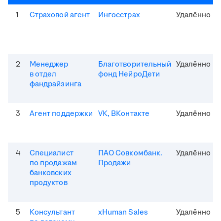
1
Страховой агент
Ингосстрах
Удалённо
2
Менеджер
Благотворительный
Удалённо
в отдел
фонд НейроДети
фандрайзинга
3
Агент поддержки
VK, ВКонтакте
Удалённо
4
Специалист
ПАО Совкомбанк.
Удалённо
по продажам
Продажи
банковских
продуктов
5
Консультант
xHuman Sales
Удалённо